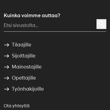
Kuinka voimme auttaa?
Tilaajille
Sijoittajille
Mainostajille
Opettajille
Työnhakijoille
Ota yhteyttä