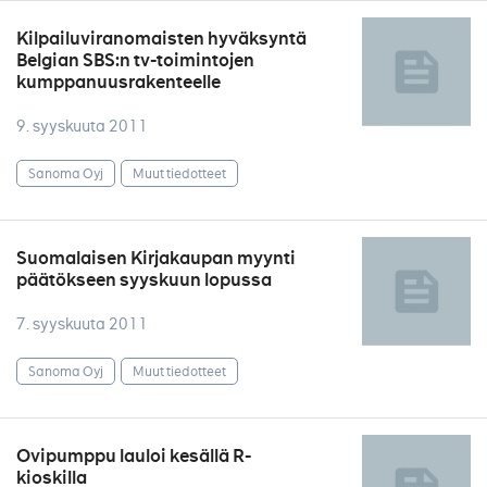
Kilpailuviranomaisten hyväksyntä
Belgian SBS:n tv-toimintojen
kumppanuusrakenteelle
9. syyskuuta 2011
Sanoma Oyj
Muut tiedotteet
Suomalaisen Kirjakaupan myynti
päätökseen syyskuun lopussa
7. syyskuuta 2011
Sanoma Oyj
Muut tiedotteet
Ovipumppu lauloi kesällä R-
kioskilla