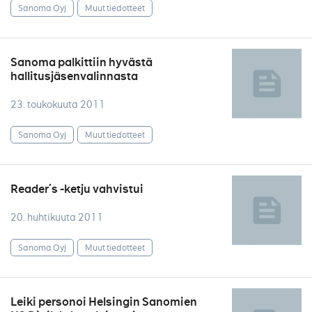
Sanoma Oyj
Muut tiedotteet
Sanoma palkittiin hyvästä
hallitusjäsenvalinnasta
23. toukokuuta 2011
Sanoma Oyj
Muut tiedotteet
Reader´s -ketju vahvistui
20. huhtikuuta 2011
Sanoma Oyj
Muut tiedotteet
Leiki personoi Helsingin Sanomien