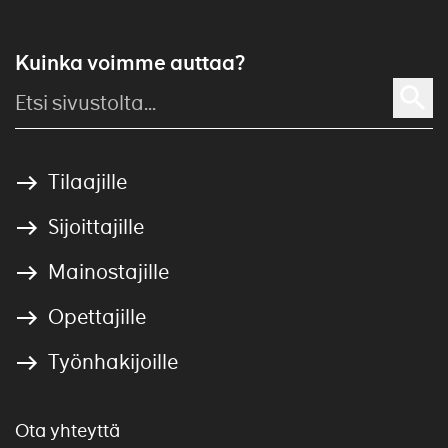
Kuinka voimme auttaa?
Tilaajille
Sijoittajille
Mainostajille
Opettajille
Työnhakijoille
Ota yhteyttä