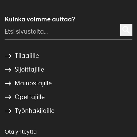
Kuinka voimme auttaa?
Tilaajille
Sijoittajille
Mainostajille
Opettajille
Työnhakijoille
Ota yhteyttä