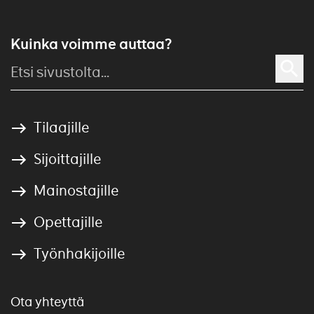
Kuinka voimme auttaa?
Tilaajille
Sijoittajille
Mainostajille
Opettajille
Työnhakijoille
Ota yhteyttä