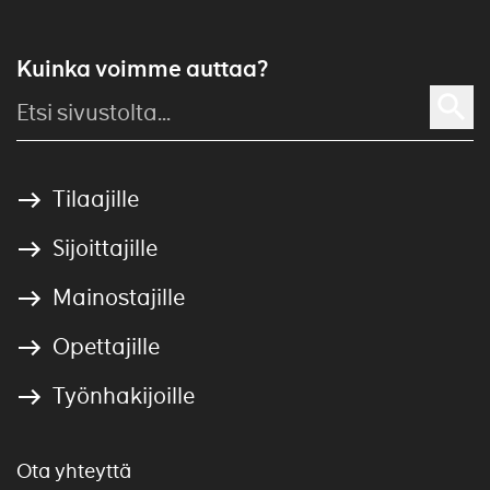
Kuinka voimme auttaa?
Tilaajille
Sijoittajille
Mainostajille
Opettajille
Työnhakijoille
Ota yhteyttä