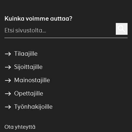
Kuinka voimme auttaa?
Tilaajille
Sijoittajille
Mainostajille
Opettajille
Työnhakijoille
Ota yhteyttä