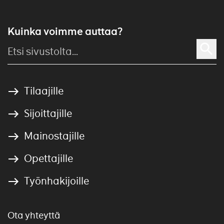
Kuinka voimme auttaa?
Tilaajille
Sijoittajille
Mainostajille
Opettajille
Työnhakijoille
Ota yhteyttä