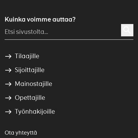
Kuinka voimme auttaa?
Tilaajille
Sijoittajille
Mainostajille
Opettajille
Työnhakijoille
Ota yhteyttä