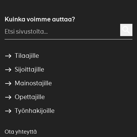
Kuinka voimme auttaa?
Tilaajille
Sijoittajille
Mainostajille
Opettajille
Työnhakijoille
Ota yhteyttä