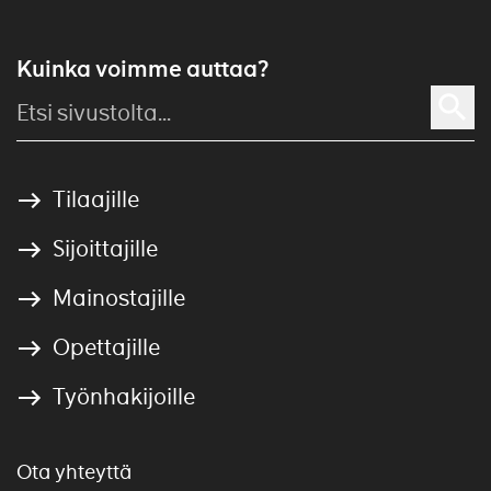
Kuinka voimme auttaa?
Tilaajille
Sijoittajille
Mainostajille
Opettajille
Työnhakijoille
Ota yhteyttä