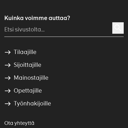
Kuinka voimme auttaa?
Tilaajille
Sijoittajille
Mainostajille
Opettajille
Työnhakijoille
Ota yhteyttä