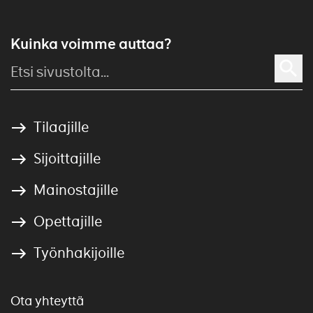
Kuinka voimme auttaa?
Tilaajille
Sijoittajille
Mainostajille
Opettajille
Työnhakijoille
Ota yhteyttä