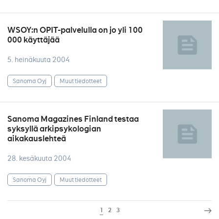
WSOY:n OPIT-palvelulla on jo yli 100
000 käyttäjää
5. heinäkuuta 2004
Sanoma Oyj
Muut tiedotteet
Sanoma Magazines Finland testaa
syksyllä arkipsykologian
aikakauslehteä
28. kesäkuuta 2004
Sanoma Oyj
Muut tiedotteet
1
2
3