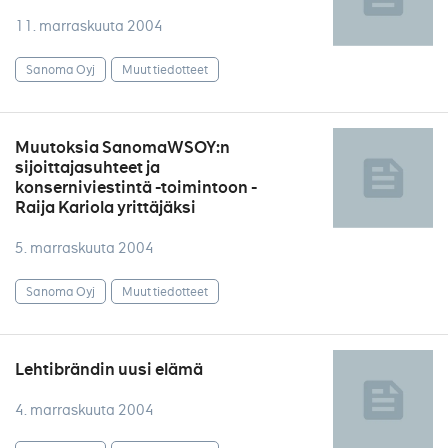
11. marraskuuta 2004
Sanoma Oyj
Muut tiedotteet
Muutoksia SanomaWSOY:n
sijoittajasuhteet ja
konserniviestintä -toimintoon -
Raija Kariola yrittäjäksi
5. marraskuuta 2004
Sanoma Oyj
Muut tiedotteet
Lehtibrändin uusi elämä
4. marraskuuta 2004