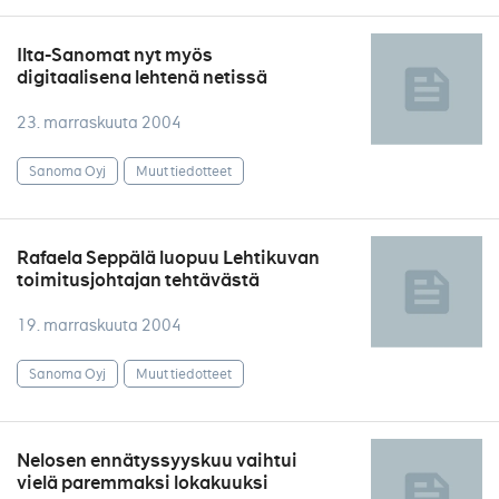
Ilta-Sanomat nyt myös
digitaalisena lehtenä netissä
23. marraskuuta 2004
Sanoma Oyj
Muut tiedotteet
Rafaela Seppälä luopuu Lehtikuvan
toimitusjohtajan tehtävästä
19. marraskuuta 2004
Sanoma Oyj
Muut tiedotteet
Nelosen ennätyssyyskuu vaihtui
vielä paremmaksi lokakuuksi