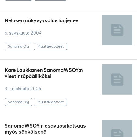
Nelosen näkyvyysalue laajenee
6. syyskuuta 2004
Sanoma Oyj
Muut tiedotteet
Kare Laukkanen SanomaWSOY:n
viestintäpäälliköksi
31. elokuuta 2004
Sanoma Oyj
Muut tiedotteet
SanomaWSOY:n osavuosikatsaus
myös sähköisenä