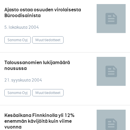
Ajasto ostaa osuuden virolaisesta
Büroodisainista
5. lokakuuta 2004
Sanoma Oyj
Muut tiedotteet
Taloussanomien lukijamäärä
nousussa
21. syyskuuta 2004
Sanoma Oyj
Muut tiedotteet
Kesäaikana Finnkinolla yli 12%
enemmän kävijöitä kuin viime
vuonna