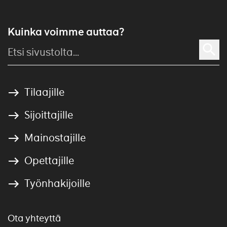
Kuinka voimme auttaa?
Tilaajille
Sijoittajille
Mainostajille
Opettajille
Työnhakijoille
Ota yhteyttä