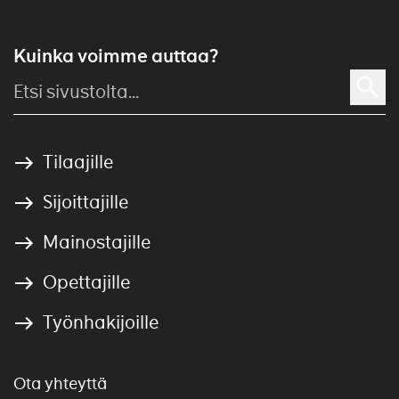
Kuinka voimme auttaa?
Tilaajille
Sijoittajille
Mainostajille
Opettajille
Työnhakijoille
Ota yhteyttä