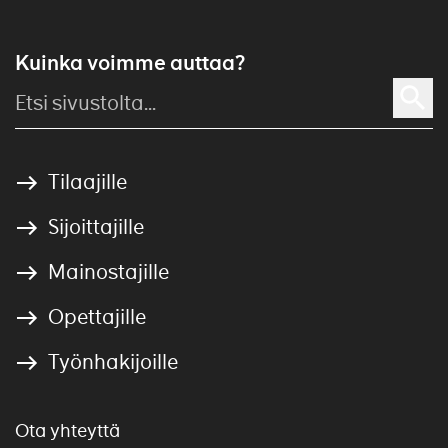
Kuinka voimme auttaa?
Tilaajille
Sijoittajille
Mainostajille
Opettajille
Työnhakijoille
Ota yhteyttä