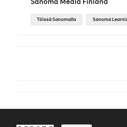
Sanoma Media Finland
Töissä Sanomalla
Sanoma Learni