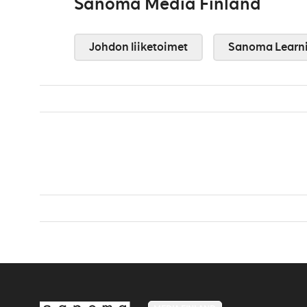
Sanoma Media Finland
Johdon liiketoimet
Sanoma Learn