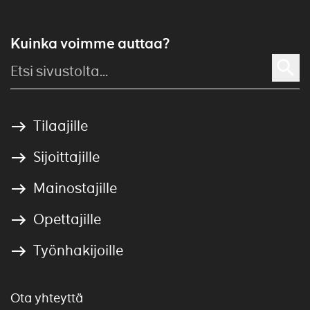
Kuinka voimme auttaa?
Tilaajille
Sijoittajille
Mainostajille
Opettajille
Työnhakijoille
Ota yhteyttä