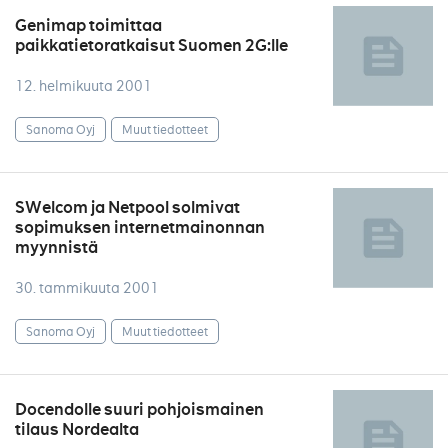
Genimap toimittaa
paikkatietoratkaisut Suomen 2G:lle
12. helmikuuta 2001
Sanoma Oyj
Muut tiedotteet
SWelcom ja Netpool solmivat
sopimuksen internetmainonnan
myynnistä
30. tammikuuta 2001
Sanoma Oyj
Muut tiedotteet
Docendolle suuri pohjoismainen
tilaus Nordealta