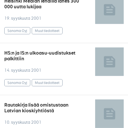
Helsinki Median lehdillä lähes 300
000 uutta lukijaa
19. syyskuuta 2001
Sanoma Oyj
Muut tiedotteet
HS:n ja IS:n ulkoasu-uudistukset
palkittiin
14. syyskuuta 2001
Sanoma Oyj
Muut tiedotteet
Rautakirja lisää omistustaan
Latvian kioskiyhtiöstä
10. syyskuuta 2001