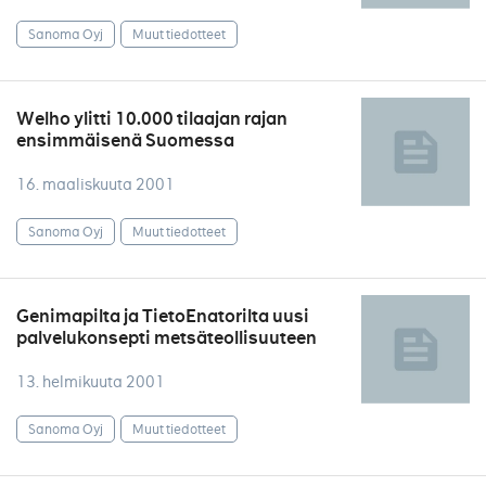
Sanoma Oyj
Muut tiedotteet
Welho ylitti 10.000 tilaajan rajan
ensimmäisenä Suomessa
16. maaliskuuta 2001
Sanoma Oyj
Muut tiedotteet
Genimapilta ja TietoEnatorilta uusi
palvelukonsepti metsäteollisuuteen
13. helmikuuta 2001
Sanoma Oyj
Muut tiedotteet