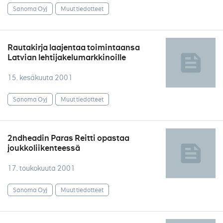
Sanoma Oyj
Muut tiedotteet
Rautakirja laajentaa toimintaansa
Latvian lehtijakelumarkkinoille
15. kesäkuuta 2001
Sanoma Oyj
Muut tiedotteet
2ndheadin Paras Reitti opastaa
joukkoliikenteessä
17. toukokuuta 2001
Sanoma Oyj
Muut tiedotteet