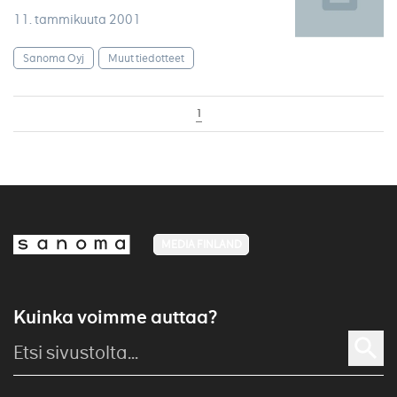
11. tammikuuta 2001
Sanoma Oyj
Muut tiedotteet
1
MEDIA FINLAND
Kuinka voimme auttaa?