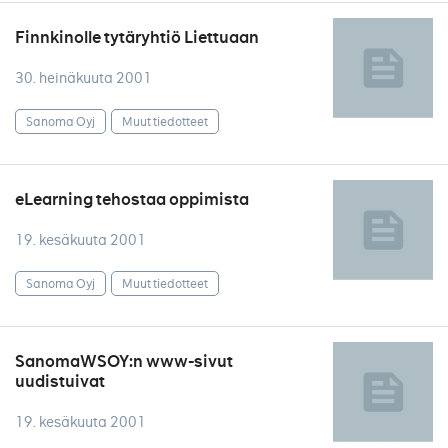
Finnkinolle tytäryhtiö Liettuaan
30. heinäkuuta 2001
Sanoma Oyj
Muut tiedotteet
eLearning tehostaa oppimista
19. kesäkuuta 2001
Sanoma Oyj
Muut tiedotteet
SanomaWSOY:n www-sivut
uudistuivat
19. kesäkuuta 2001