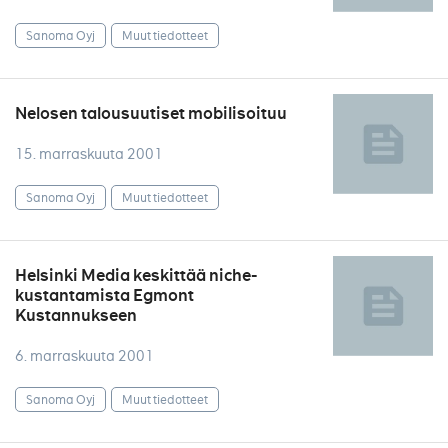
Sanoma Oyj
Muut tiedotteet
Nelosen talousuutiset mobilisoituu
15. marraskuuta 2001
Sanoma Oyj
Muut tiedotteet
Helsinki Media keskittää niche-
kustantamista Egmont
Kustannukseen
6. marraskuuta 2001
Sanoma Oyj
Muut tiedotteet