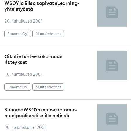
WSOY ja Elisa sopivat eLearning-
yhteistyöstä
20. huhtikuuta 2001
Sanoma Oyj
Muut tiedotteet
Oikotie tuntee koko maan
risteykset
10. huhtikuuta 2001
Sanoma Oyj
Muut tiedotteet
SanomaWSOY:n vuosikertomus
monipuolisesti esillä netissä
30. maaliskuuta 2001