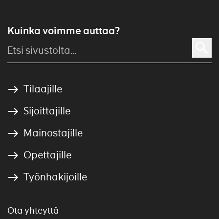
Kuinka voimme auttaa?
Tilaajille
Sijoittajille
Mainostajille
Opettajille
Työnhakijoille
Ota yhteyttä