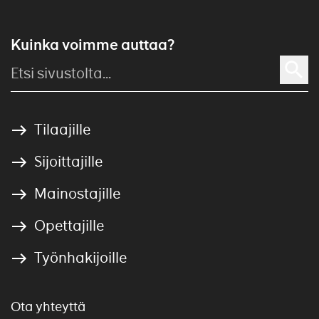
Kuinka voimme auttaa?
Tilaajille
Sijoittajille
Mainostajille
Opettajille
Työnhakijoille
Ota yhteyttä