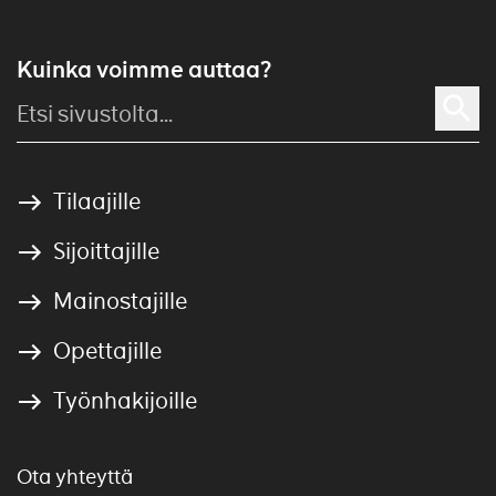
Kuinka voimme auttaa?
Tilaajille
Sijoittajille
Mainostajille
Opettajille
Työnhakijoille
Ota yhteyttä