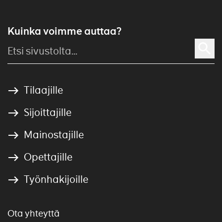
Kuinka voimme auttaa?
Tilaajille
Sijoittajille
Mainostajille
Opettajille
Työnhakijoille
Ota yhteyttä