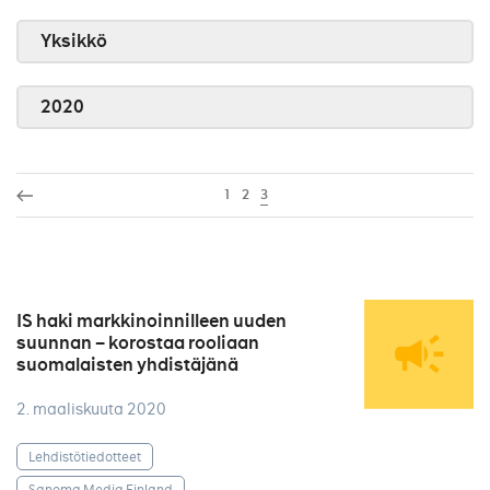
Yksikkö
2020
1
2
3
IS haki markkinoinnilleen uuden
suunnan – korostaa rooliaan
suomalaisten yhdistäjänä
2. maaliskuuta 2020
Lehdistötiedotteet
Sanoma Media Finland