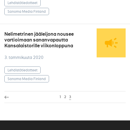
Lehdistötiedotteet
Sanoma Media Finland
Nelimetrinen jääleijona nousee
vartioimaan sananvapautta
Kansalaistorille viikonloppuna
3. tammikuuta 2020
Lehdistötiedotteet
Sanoma Media Finland
1
2
3