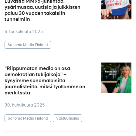
Luvassa MM95-juhlintaa,
ysärimusaa, uutisia ja julkkisten
paluu 30 vuoden takaisiin
tunnelmiin
6. toukokuuta 2025
Sanoma Media Finland
”Riippumaton media on osa
demokratian tukijalkoja” –
kysyimme sanomalaisilta
journalisteilta, miksi työllämme on
merkitystä
30. huhtikuuta 2025
Sanoma Media Finland
Vastuullisuus