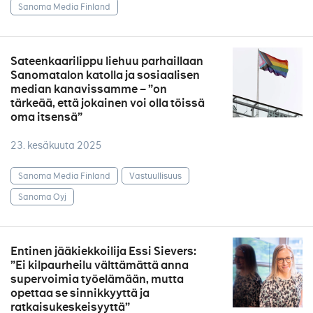
Sanoma Media Finland
Sateenkaarilippu liehuu parhaillaan
Sanomatalon katolla ja sosiaalisen
median kanavissamme – ”on
tärkeää, että jokainen voi olla töissä
oma itsensä”
23. kesäkuuta 2025
Sanoma Media Finland
Vastuullisuus
Sanoma Oyj
Entinen jääkiekkoilija Essi Sievers:
”Ei kilpaurheilu välttämättä anna
supervoimia työelämään, mutta
opettaa se sinnikkyyttä ja
ratkaisukeskeisyyttä”