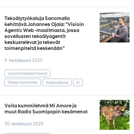
Tekoälytyökaluja Sanomalla
kehittävä Johannes Ojala: ”Visioin
Agentic Web -maailmasta, jossa
sovellusten tekoälyagentit
keskustelevat ja tekevät
toimenpiteitä keskenään”
9. heinäkuuta 2025
Sanoma Media Finland
Töissä Sanomalla
Vastuullisuus
AI
Voita kummilehmä Mi Amore ja
muut Radio Suomipopin kesämenot
30. kesäkuuta 2025