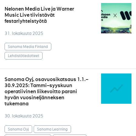
Nelonen Media Live ja Warner
Music Live tiivistävät
festariyhteistyötä
31. lokakuuta 2025
Sanoma Media Finland
Lehdistötiedotteet
Sanoma Oyj, osavuosikatsaus 1.1.–
30.9.2025: Tammi–syyskuun
operatiivinen liikevoitto parani
hyvän vuosineljänneksen
tukemana
30. lokakuuta 2025
Sanoma Oyj
Sanoma Learning