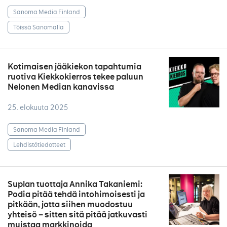
Sanoma Media Finland
Töissä Sanomalla
Kotimaisen jääkiekon tapahtumia
ruotiva Kiekkokierros tekee paluun
Nelonen Median kanavissa
25. elokuuta 2025
Sanoma Media Finland
Lehdistötiedotteet
Suplan tuottaja Annika Takaniemi:
Podia pitää tehdä intohimoisesti ja
pitkään, jotta siihen muodostuu
yhteisö – sitten sitä pitää jatkuvasti
muistaa markkinoida