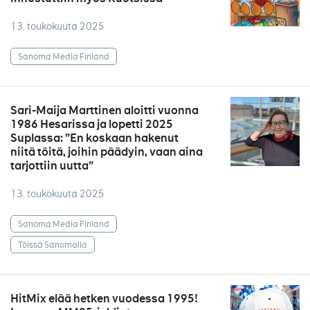
13. toukokuuta 2025
Sanoma Media Finland
Sari-Maija Marttinen aloitti vuonna
1986 Hesarissa ja lopetti 2025
Suplassa: ”En koskaan hakenut
niitä töitä, joihin päädyin, vaan aina
tarjottiin uutta”
13. toukokuuta 2025
Sanoma Media Finland
Töissä Sanomalla
HitMix elää hetken vuodessa 1995!