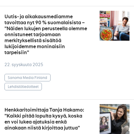
Uutis- ja aikakausmediamme
tavoittaa nyt 90 % suomalaisista –
”Näiden lukujen perusteella olemme
onnistuneet tarjoamaan
merkityksellistä sisältöä
lukijoidemme moninaisiin
tarpeisiin”
22. syyskuuta 2025
Sanoma Media Finland
Lehdistötiedotteet
Henkkaritoimittaja Tanja Hakamo:
”Kaikki pitää lopulta kysyä, koska
en voi lukea ajatuksia enkä
ainakaan niistä kirjoittaa juttua”