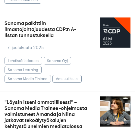
Sanoma palkittiin
ilmastojohtajuudesta CDP:n A-
listan tunnustuksella
17. joulukuuta 2025
Lehdistötiedotteet
Sanoma Oyj
Sanoma Learning
Sanoma Media Finland
Vastuullisuus
”Löysin itseni ammatillisesti” –
Sanoma Media Trainee -ohjelmasta
valmistuneet Amanda ja Niina
jatkavat tekoälytyökalujen
kehitystä unelmien mediatalossa