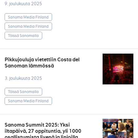
9. joulukuuta 2025
Sanoma Media Finland
Sanoma Media Finland
Töissä Sanomalla
Pikkujouluja vietettiin Costa del
Sanoman lämmössä
3. joulukuuta 2025
Töissä Sanomalla
Sanoma Media Finland
Sanoma Summit 2025: Yksi
iltapäivä, 27 oppituntia, yli 1000
osallistumista livenä ja linjoilla