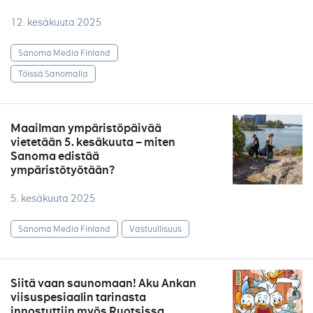
12. kesäkuuta 2025
Sanoma Media Finland
Töissä Sanomalla
Maailman ympäristöpäivää
vietetään 5. kesäkuuta – miten
Sanoma edistää
ympäristötyötään?
5. kesäkuuta 2025
Sanoma Media Finland
Vastuullisuus
Siitä vaan saunomaan! Aku Ankan
viisuspesiaalin tarinasta
innostuttiin myös Ruotsissa