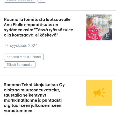
Raumalla toimitusta luotsaavalle
Anu Elolle empaattisuus on
sydämen asia: ”Tässä työssä tulee
olla koutsaava, ei käskevä”
17. syyskuuta 2024
Sanoma Media Finland
Töissä Sanomalla
Sanoma Tekniikkajulkaisut Oy
aloittaa muutosneuvottelut,
taustalla heikentynyt
markkinatilanne ja puhtaasti
digitaaliseen julkaisemiseen
varautuminen