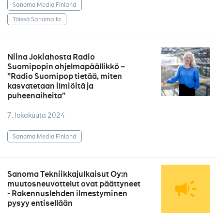
Sanoma Media Finland
Töissä Sanomalla
Niina Jokiahosta Radio
Suomipopin ohjelmapäällikkö –
”Radio Suomipop tietää, miten
kasvatetaan ilmiöitä ja
puheenaiheita”
7. lokakuuta 2024
Sanoma Media Finland
Sanoma Tekniikkajulkaisut Oy:n
muutosneuvottelut ovat päättyneet
- Rakennuslehden ilmestyminen
pysyy entisellään