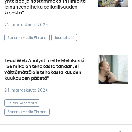
yhteisöä ja nostamme esiin ilmiöitä
ja puheenaiheita paikallisuuden
kirjosta”
22. marraskuuta 2024
Sanoma Media Finland
Journalismi
Lead Web Analyst Irrette Melakoski:
”Se mikä on tehokasta tänään, ei
välttämättä ole tehokasta kuuden
kuukauden päästä”
21. marraskuuta 2024
Töissä Sanomalla
Sanoma Media Finland