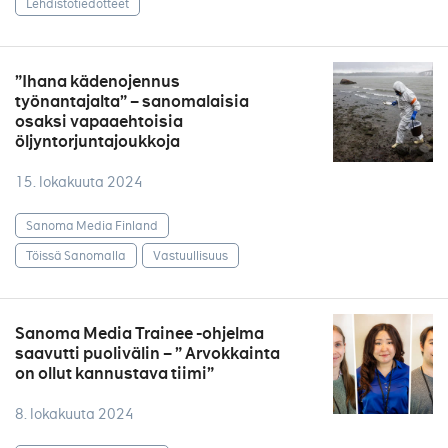
Lehdistötiedotteet
”Ihana kädenojennus
työnantajalta” – sanomalaisia
osaksi vapaaehtoisia
öljyntorjuntajoukkoja
15. lokakuuta 2024
Sanoma Media Finland
Töissä Sanomalla
Vastuullisuus
Sanoma Media Trainee -ohjelma
saavutti puolivälin – ” Arvokkainta
on ollut kannustava tiimi”
8. lokakuuta 2024