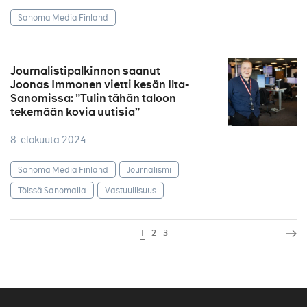
Sanoma Media Finland
Journalistipalkinnon saanut
Joonas Immonen vietti kesän Ilta-
Sanomissa: ”Tulin tähän taloon
tekemään kovia uutisia”
8. elokuuta 2024
Sanoma Media Finland
Journalismi
Töissä Sanomalla
Vastuullisuus
1
2
3