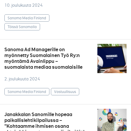
10. joulukuuta 2024
Sanoma Media Finland
Töissä Sanomalla
Sanoma Ad Managerille on
myönnetty Suomalainen Työ Ry:n
myöntämä Avainlippu –
suomalaista mediaa suomalaisille
2. joulukuuta 2024
Sanoma Media Finland
Vastuullisuus
Janakkalan Sanomille hopeaa
paikallislehtikilpailussa –
”Kohtaamme ihmisen osana