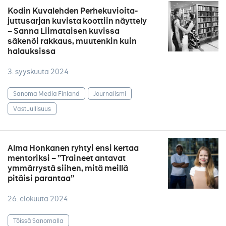
Kodin Kuvalehden Perhekuvioita-
juttusarjan kuvista koottiin näyttely
– Sanna Liimataisen kuvissa
säkenöi rakkaus, muutenkin kuin
halauksissa
3. syyskuuta 2024
Sanoma Media Finland
Journalismi
Vastuullisuus
Alma Honkanen ryhtyi ensi kertaa
mentoriksi – ”Traineet antavat
ymmärrystä siihen, mitä meillä
pitäisi parantaa”
26. elokuuta 2024
Töissä Sanomalla