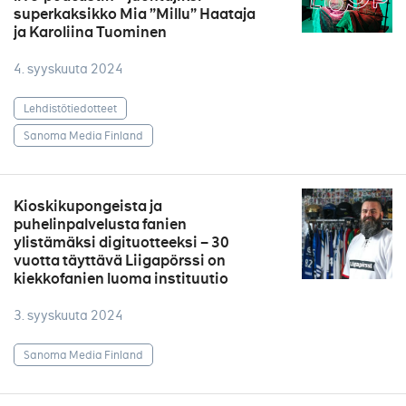
superkaksikko Mia ”Millu” Haataja
ja Karoliina Tuominen
4. syyskuuta 2024
Lehdistötiedotteet
Sanoma Media Finland
Kioskikupongeista ja
puhelinpalvelusta fanien
ylistämäksi digituotteeksi – 30
vuotta täyttävä Liigapörssi on
kiekkofanien luoma instituutio
3. syyskuuta 2024
Sanoma Media Finland