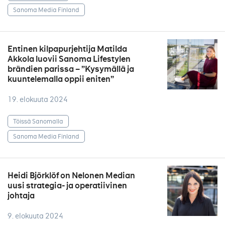
Sanoma Media Finland
Entinen kilpapurjehtija Matilda
Akkola luovii Sanoma Lifestylen
brändien parissa – ”Kysymällä ja
kuuntelemalla oppii eniten”
19. elokuuta 2024
Töissä Sanomalla
Sanoma Media Finland
Heidi Björklöf on Nelonen Median
uusi strategia- ja operatiivinen
johtaja
9. elokuuta 2024