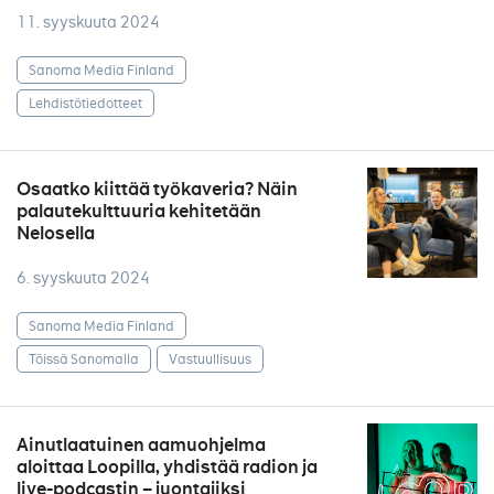
11. syyskuuta 2024
Sanoma Media Finland
Lehdistötiedotteet
Osaatko kiittää työkaveria? Näin
palautekulttuuria kehitetään
Nelosella
6. syyskuuta 2024
Sanoma Media Finland
Töissä Sanomalla
Vastuullisuus
Ainutlaatuinen aamuohjelma
aloittaa Loopilla, yhdistää radion ja
live-podcastin – juontajiksi