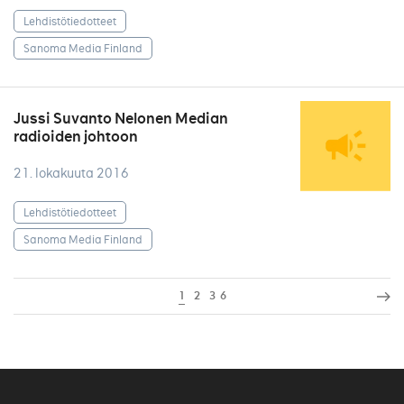
Lehdistötiedotteet
Sanoma Media Finland
Jussi Suvanto Nelonen Median
radioiden johtoon
21. lokakuuta 2016
Lehdistötiedotteet
Sanoma Media Finland
1
2
3
6