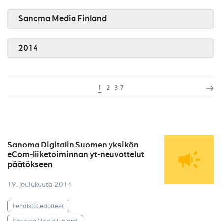
Sanoma Media Finland
2014
1
2
3
7
Sanoma Digitalin Suomen yksikön
eCom-liiketoiminnan yt-neuvottelut
päätökseen
19. joulukuuta 2014
Lehdistötiedotteet
Sanoma Media Finland