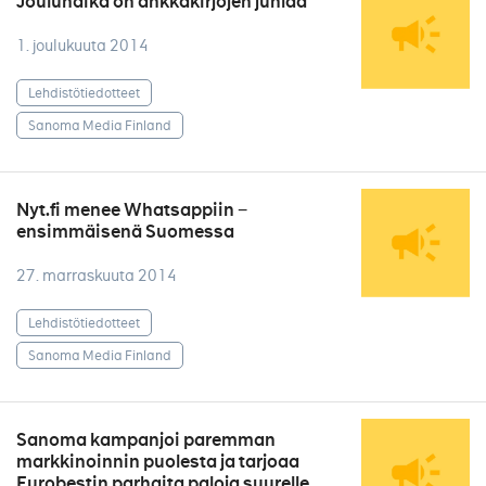
Joulunaika on ankkakirjojen juhlaa
1. joulukuuta 2014
Lehdistötiedotteet
Sanoma Media Finland
Nyt.fi menee Whatsappiin −
ensimmäisenä Suomessa
27. marraskuuta 2014
Lehdistötiedotteet
Sanoma Media Finland
Sanoma kampanjoi paremman
markkinoinnin puolesta ja tarjoaa
Eurobestin parhaita paloja suurelle