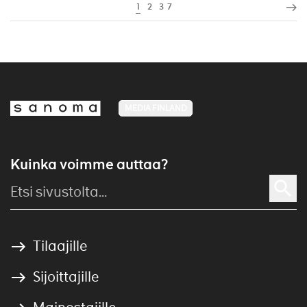
1
2
3
7
MEDIA FINLAND
Kuinka voimme auttaa?
Tilaajille
Sijoittajille