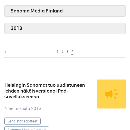
Sanoma Media Finland
2013
1
2
3
4
Helsingin Sanomat tuo uudistuneen
lehden näköisversiona iPad-
sovellukseensa
4. helmikuuta 2013
Lehdistötiedotteet
Sanoma Media Finland