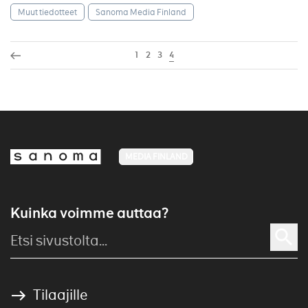
Muut tiedotteet
Sanoma Media Finland
1
2
3
4
MEDIA FINLAND
Kuinka voimme auttaa?
Tilaajille