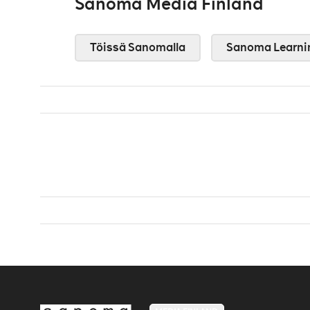
Sanoma Media Finland
Töissä Sanomalla
Sanoma Learni