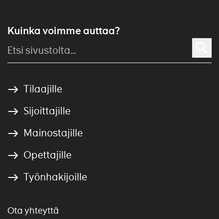
Kuinka voimme auttaa?
Tilaajille
Sijoittajille
Mainostajille
Opettajille
Työnhakijoille
Ota yhteyttä