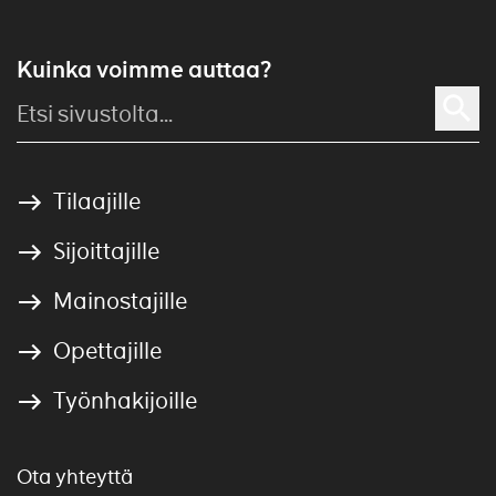
Kuinka voimme auttaa?
Tilaajille
Sijoittajille
Mainostajille
Opettajille
Työnhakijoille
Ota yhteyttä