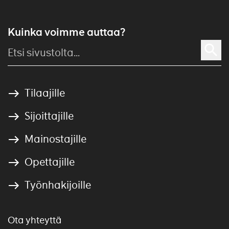
Kuinka voimme auttaa?
Tilaajille
Sijoittajille
Mainostajille
Opettajille
Työnhakijoille
Ota yhteyttä