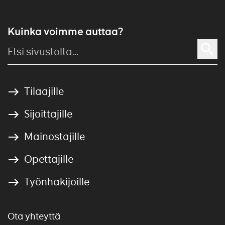
Kuinka voimme auttaa?
Tilaajille
Sijoittajille
Mainostajille
Opettajille
Työnhakijoille
Ota yhteyttä