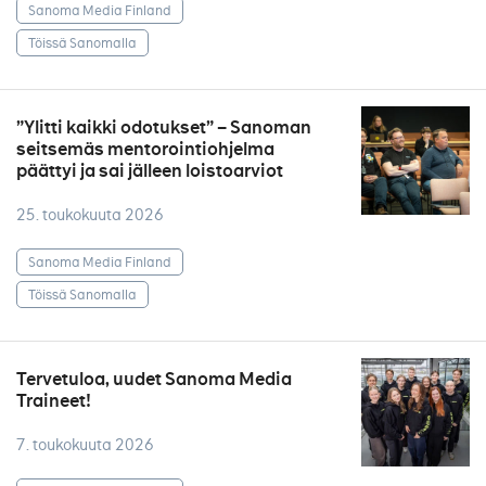
Sanoma Media Finland
Töissä Sanomalla
”Ylitti kaikki odotukset” – Sanoman
seitsemäs mentorointiohjelma
päättyi ja sai jälleen loistoarviot
25. toukokuuta 2026
Sanoma Media Finland
Töissä Sanomalla
Tervetuloa, uudet Sanoma Media
Traineet!
7. toukokuuta 2026