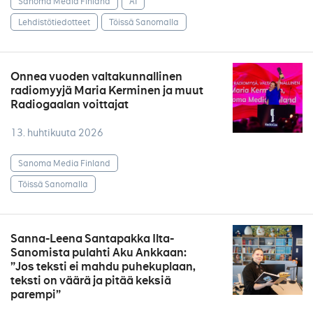
Sanoma Media Finland
AI
Lehdistötiedotteet
Töissä Sanomalla
Onnea vuoden valtakunnallinen
radiomyyjä Maria Kerminen ja muut
Radiogaalan voittajat
13. huhtikuuta 2026
Sanoma Media Finland
Töissä Sanomalla
Sanna-Leena Santapakka Ilta-
Sanomista pulahti Aku Ankkaan:
”Jos teksti ei mahdu puhekuplaan,
teksti on väärä ja pitää keksiä
parempi”