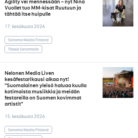
Agility vei mennessään – nyt Nina
Vuollet tuo MM-kisat Ruutuun ja
tähtää itse huipulle
17. kesäkuuta 2026
Sanoma Media Finland
Töissä Sanomalla
Nelonen Media Liven
kesäfestarikausi alkaa nyt!
”Suomalainen yleisö haluaa kuulla
kotimaista musiikkia ja meidän
festareilla on Suomen kovimmat
artistit”
15. kesäkuuta 2026
Sanoma Media Finland