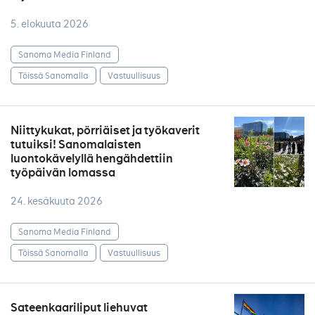
5. elokuuta 2026
Sanoma Media Finland
Töissä Sanomalla
Vastuullisuus
Niittykukat, pörriäiset ja työkaverit
tutuiksi! Sanomalaisten
luontokävelyllä hengähdettiin
työpäivän lomassa
24. kesäkuuta 2026
Sanoma Media Finland
Töissä Sanomalla
Vastuullisuus
Sateenkaariliput liehuvat