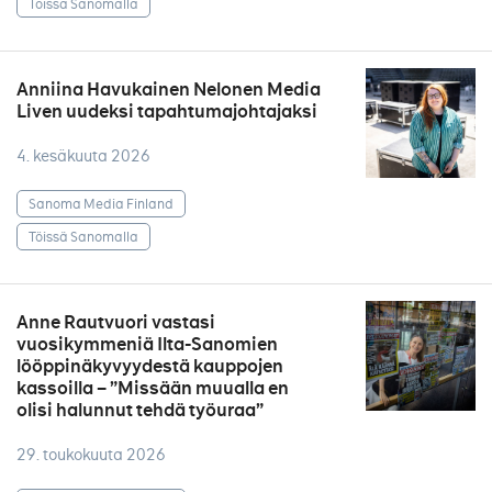
Töissä Sanomalla
Anniina Havukainen Nelonen Media
Liven uudeksi tapahtumajohtajaksi
4. kesäkuuta 2026
Sanoma Media Finland
Töissä Sanomalla
Anne Rautvuori vastasi
vuosikymmeniä Ilta-Sanomien
lööppinäkyvyydestä kauppojen
kassoilla – ”Missään muualla en
olisi halunnut tehdä työuraa”
29. toukokuuta 2026