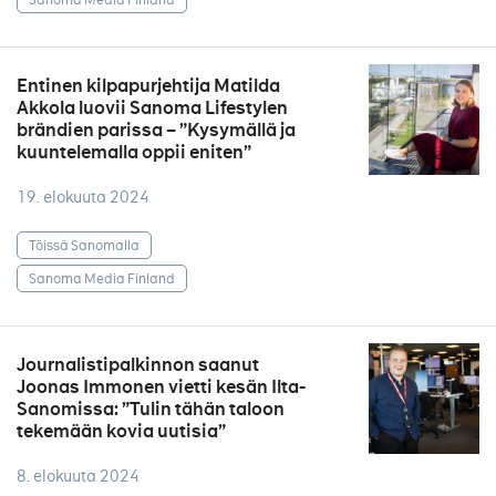
Entinen kilpapurjehtija Matilda
Akkola luovii Sanoma Lifestylen
brändien parissa – ”Kysymällä ja
kuuntelemalla oppii eniten”
19. elokuuta 2024
Töissä Sanomalla
Sanoma Media Finland
Journalistipalkinnon saanut
Joonas Immonen vietti kesän Ilta-
Sanomissa: ”Tulin tähän taloon
tekemään kovia uutisia”
8. elokuuta 2024