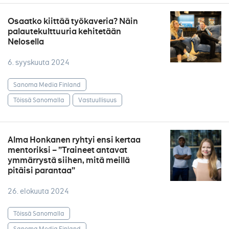
Osaatko kiittää työkaveria? Näin
palautekulttuuria kehitetään
Nelosella
6. syyskuuta 2024
Sanoma Media Finland
Töissä Sanomalla
Vastuullisuus
Alma Honkanen ryhtyi ensi kertaa
mentoriksi – ”Traineet antavat
ymmärrystä siihen, mitä meillä
pitäisi parantaa”
26. elokuuta 2024
Töissä Sanomalla
Sanoma Media Finland