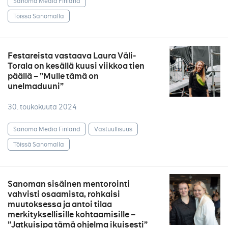
Sanoma Media Finland
Töissä Sanomalla
Festareista vastaava Laura Väli-
Torala on kesällä kuusi viikkoa tien
päällä – ”Mulle tämä on
unelmaduuni”
30. toukokuuta 2024
Sanoma Media Finland
Vastuullisuus
Töissä Sanomalla
Sanoman sisäinen mentorointi
vahvisti osaamista, rohkaisi
muutoksessa ja antoi tilaa
merkityksellisille kohtaamisille –
”Jatkuisipa tämä ohjelma ikuisesti”