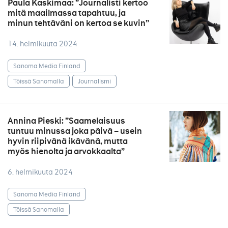
Paula Kaskimaa: ”Journalisti kertoo
mitä maailmassa tapahtuu, ja
minun tehtäväni on kertoa se kuvin”
14. helmikuuta 2024
Sanoma Media Finland
Töissä Sanomalla
Journalismi
Annina Pieski: ”Saamelaisuus
tuntuu minussa joka päivä – usein
hyvin riipivänä ikävänä, mutta
myös hienolta ja arvokkaalta”
6. helmikuuta 2024
Sanoma Media Finland
Töissä Sanomalla