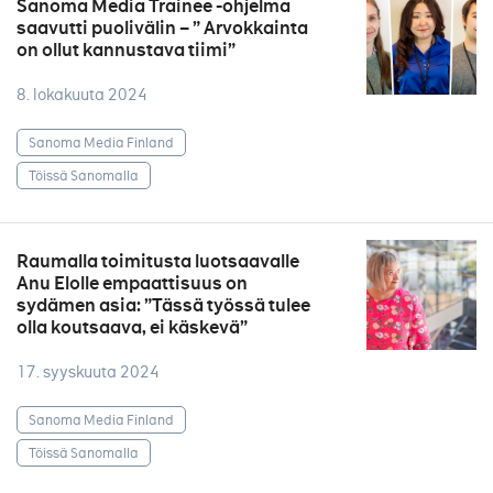
Sanoma Media Trainee -ohjelma
saavutti puolivälin – ” Arvokkainta
on ollut kannustava tiimi”
8. lokakuuta 2024
Sanoma Media Finland
Töissä Sanomalla
Raumalla toimitusta luotsaavalle
Anu Elolle empaattisuus on
sydämen asia: ”Tässä työssä tulee
olla koutsaava, ei käskevä”
17. syyskuuta 2024
Sanoma Media Finland
Töissä Sanomalla