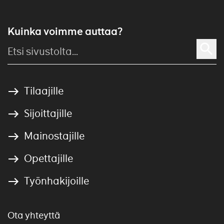
Kuinka voimme auttaa?
Tilaajille
Sijoittajille
Mainostajille
Opettajille
Työnhakijoille
Ota yhteyttä