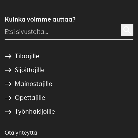
Kuinka voimme auttaa?
Tilaajille
Sijoittajille
Mainostajille
Opettajille
Työnhakijoille
Ota yhteyttä