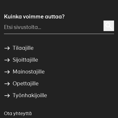
Kuinka voimme auttaa?
Tilaajille
Sijoittajille
Mainostajille
Opettajille
Työnhakijoille
Ota yhteyttä