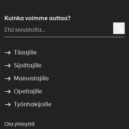
Kuinka voimme auttaa?
Tilaajille
Sijoittajille
Mainostajille
Opettajille
Työnhakijoille
Ota yhteyttä