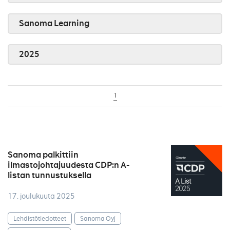
Sanoma Learning
2025
1
Sanoma palkittiin
ilmastojohtajuudesta CDP:n A-
listan tunnustuksella
17. joulukuuta 2025
Lehdistötiedotteet
Sanoma Oyj