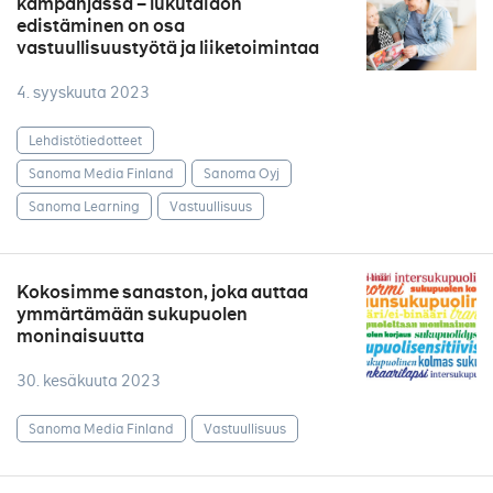
kampanjassa – lukutaidon
edistäminen on osa
vastuullisuustyötä ja liiketoimintaa
4. syyskuuta 2023
Lehdistötiedotteet
Sanoma Media Finland
Sanoma Oyj
Sanoma Learning
Vastuullisuus
Kokosimme sanaston, joka auttaa
ymmärtämään sukupuolen
moninaisuutta
30. kesäkuuta 2023
Sanoma Media Finland
Vastuullisuus