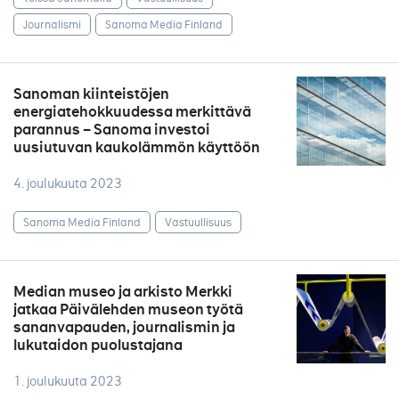
Journalismi
Sanoma Media Finland
Sanoman kiinteistöjen
energiatehokkuudessa merkittävä
parannus – Sanoma investoi
uusiutuvan kaukolämmön käyttöön
4. joulukuuta 2023
Sanoma Media Finland
Vastuullisuus
Median museo ja arkisto Merkki
jatkaa Päivälehden museon työtä
sananvapauden, journalismin ja
lukutaidon puolustajana
1. joulukuuta 2023