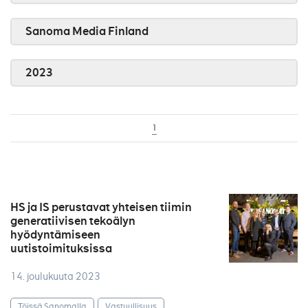
Sanoma Media Finland
2023
1
HS ja IS perustavat yhteisen tiimin
generatiivisen tekoälyn
hyödyntämiseen
uutistoimituksissa
14. joulukuuta 2023
Töissä Sanomalla
Vastuullisuus