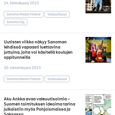
24. helmikuuta 2023
Sanoma Media Finland
Vastuullisuus
Sanoma Oyj
Uutisten viikko näkyy Sanoman
lehdissä vapaasti luettavina
juttuina, joita voi käsitellä koulujen
oppitunneilla
30. tammikuuta 2023
Sanoma Media Finland
Vastuullisuus
Aku Ankka avaa valeuutisointia –
Suomen toimituksen ideoima tarina
julkaistiin myös Pohjoismaissa ja
Saksassa