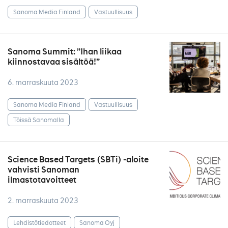
Sanoma Media Finland
Vastuullisuus
Sanoma Summit: ”Ihan liikaa
kiinnostavaa sisältöä!”
6. marraskuuta 2023
Sanoma Media Finland
Vastuullisuus
Töissä Sanomalla
Science Based Targets (SBTi) -aloite
vahvisti Sanoman
ilmastotavoitteet
2. marraskuuta 2023
Lehdistötiedotteet
Sanoma Oyj