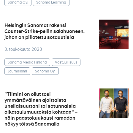
Sanoma Oyj
Sanoma Learning
Helsingin Sanomat rakensi
Counter-Strike-peliin salahuoneen,
johon on piilotettu sotauutisia
3. toukokuuta 2023
Sanoma Media Finland
Vastuullisuus
Journalismi
Sanoma Oyj
"Tiimini on ollut tosi
ymmärtäväinen ajoittaista
uneliaisuuttani tai satunnaisia
aikataulumuutoksia kohtaan" –
näin paastokuukausi ramadan
näkyy töissä Sanomalla