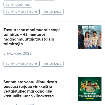
Sanoma Learning
Sanoma Media Finland
Vastuullisuus
Tavoitteena monimuotoisempi
toimitus – HS mentoroi
maahanmuuttajataustaisia
toimittajia
2. lokakuuta 2023
Sanoma Media Finland
Vastuullisuus
Sanomista vastuullisuudesta -
podcast tarjoaa vinkkejä ja
vertaistukea markkinoijille
vastuullisuuden viidakossa