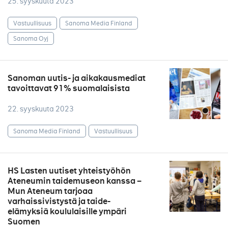
25. syyskuuta 2023
Vastuullisuus
Sanoma Media Finland
Sanoma Oyj
Sanoman uutis- ja aikakausmediat
tavoittavat 91% suomalaisista
22. syyskuuta 2023
Sanoma Media Finland
Vastuullisuus
HS Lasten uutiset yhteistyöhön
Ateneumin taidemuseon kanssa –
Mun Ateneum tarjoaa
varhaissivistystä ja taide-
elämyksiä koululaisille ympäri
Suomen