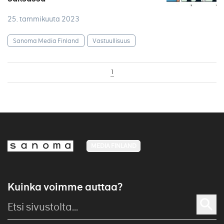
25. tammikuuta 2023
Sanoma Media Finland
Vastuullisuus
1
MEDIA FINLAND
Kuinka voimme auttaa?