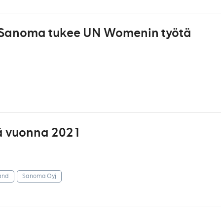
- Sanoma tukee UN Womenin työtä
ä vuonna 2021
and
Sanoma Oyj