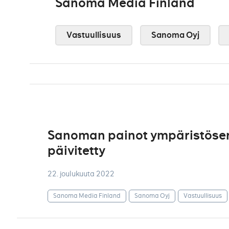
Sanoma Media Finland
Vastuullisuus
Sanoma Oyj
Sanoman painot ympäristöserti
päivitetty
22. joulukuuta 2022
Sanoma Media Finland
Sanoma Oyj
Vastuullisuus