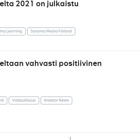
ta 2021 on julkaistu
ma Learning
Sanoma Media Finland
ltaan vahvasti positiivinen
nd
Vastuullisuus
Investor News
1