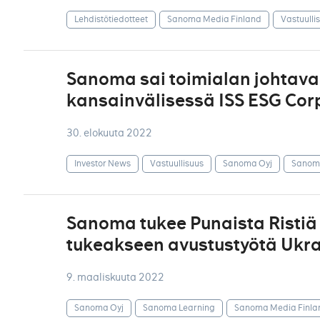
Lehdistötiedotteet
Sanoma Media Finland
Vastuulli
Sanoma sai toimialan johtav
kansainvälisessä ISS ESG Corp
30. elokuuta 2022
Investor News
Vastuullisuus
Sanoma Oyj
Sanoma
Sanoma tukee Punaista Ristiä j
tukeakseen avustustyötä Ukr
9. maaliskuuta 2022
Sanoma Oyj
Sanoma Learning
Sanoma Media Finla