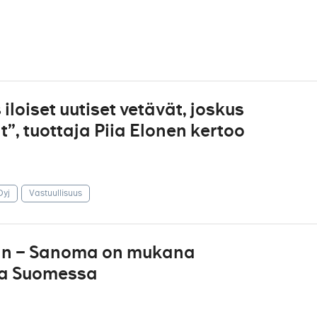
iloiset uutiset vetävät, joskus
, tuottaja Piia Elonen kertoo
yj
Vastuullisuus
an – Sanoma on mukana
oa Suomessa