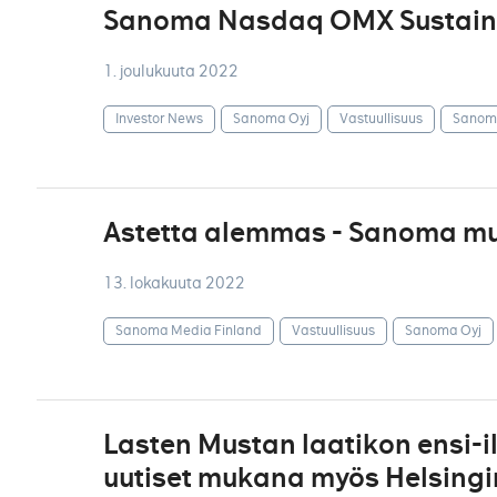
Sanoma Nasdaq OMX Sustainab
1. joulukuuta 2022
Investor News
Sanoma Oyj
Vastuullisuus
Sanoma
Astetta alemmas - Sanoma m
13. lokakuuta 2022
Sanoma Media Finland
Vastuullisuus
Sanoma Oyj
Lasten Mustan laatikon ensi-i
uutiset mukana myös Helsingin