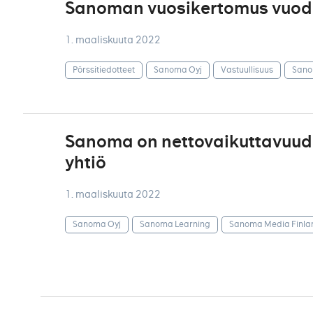
Sanoman vuosikertomus vuodel
1. maaliskuuta 2022
Pörssitiedotteet
Sanoma Oyj
Vastuullisuus
Sano
Sanoma on nettovaikuttavuude
yhtiö
1. maaliskuuta 2022
Sanoma Oyj
Sanoma Learning
Sanoma Media Finla