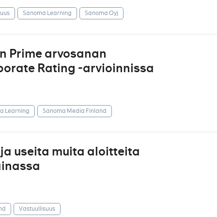
suus
Sanoma Learning
Sanoma Oyj
an Prime arvosanan
orate Rating -arvioinnissa
 Learning
Sanoma Media Finland
a useita muita aloitteita
ainassa
nd
Vastuullisuus