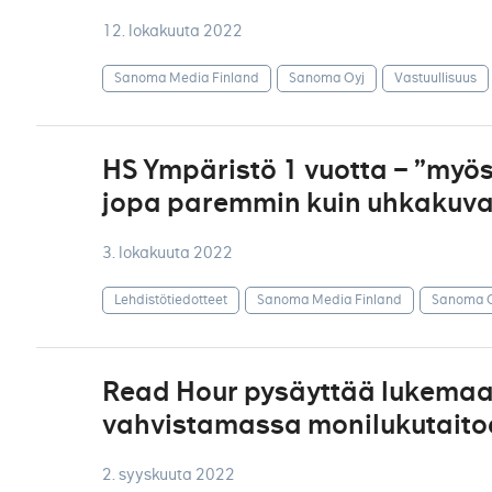
12. lokakuuta 2022
Sanoma Media Finland
Sanoma Oyj
Vastuullisuus
HS Ympäristö 1 vuotta – ”myös 
jopa paremmin kuin uhkakuvat”
3. lokakuuta 2022
Lehdistötiedotteet
Sanoma Media Finland
Sanoma O
Read Hour pysäyttää lukema
vahvistamassa monilukutait
2. syyskuuta 2022