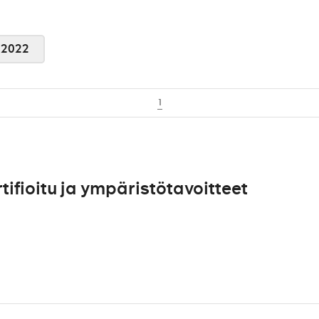
2022
1
fioitu ja ympäristötavoitteet