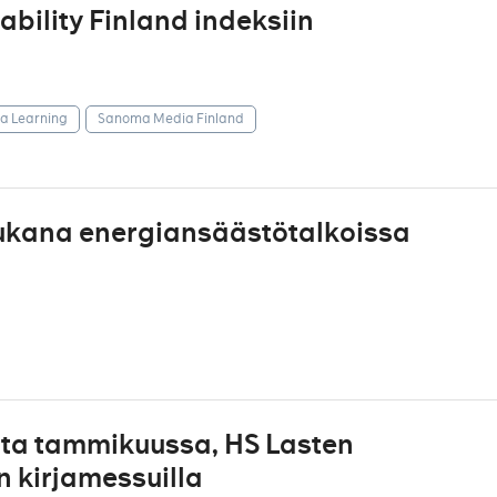
ility Finland indeksiin
 Learning
Sanoma Media Finland
ukana energiansäästötalkoissa
lta tammikuussa, HS Lasten
 kirjamessuilla