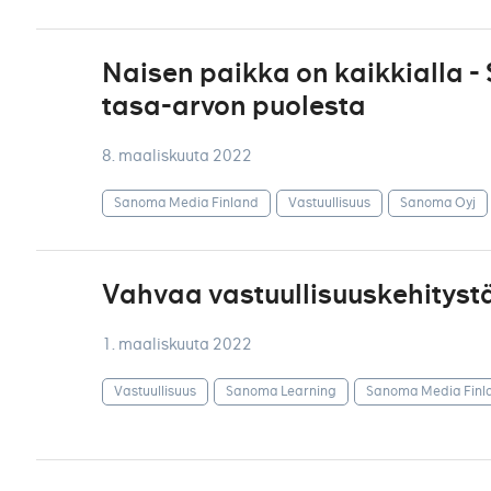
Naisen paikka on kaikkialla 
tasa-arvon puolesta
8. maaliskuuta 2022
Sanoma Media Finland
Vastuullisuus
Sanoma Oyj
Vahvaa vastuullisuuskehityst
1. maaliskuuta 2022
Vastuullisuus
Sanoma Learning
Sanoma Media Finl