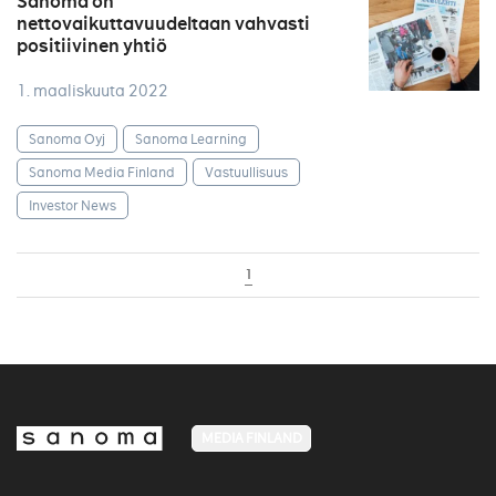
Sanoma on
nettovaikuttavuudeltaan vahvasti
positiivinen yhtiö
1. maaliskuuta 2022
Sanoma Oyj
Sanoma Learning
Sanoma Media Finland
Vastuullisuus
Investor News
1
MEDIA FINLAND