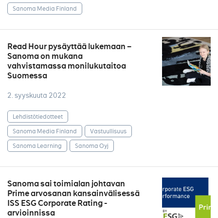
Sanoma Media Finland
Read Hour pysäyttää lukemaan –
Sanoma on mukana
vahvistamassa monilukutaitoa
Suomessa
2. syyskuuta 2022
Lehdistötiedotteet
Sanoma Media Finland
Vastuullisuus
Sanoma Learning
Sanoma Oyj
Sanoma sai toimialan johtavan
Prime arvosanan kansainvälisessä
ISS ESG Corporate Rating -
arvioinnissa