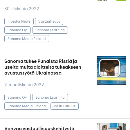
30. elokuuta 2022
Investor News
Vastuullisuus
Sanoma Oyj
Sanoma Learning
Sanoma Media Finland
Sanoma tukee Punaista Ristiä ja
useita muita aloitteita tukeakseen
avustustyötä Ukrainassa
9. maaliskuuta 2022
Sanoma Oyj
Sanoma Learning
Sanoma Media Finland
Vastuullisuus
Vahvaa vastuullisuuskehitystä