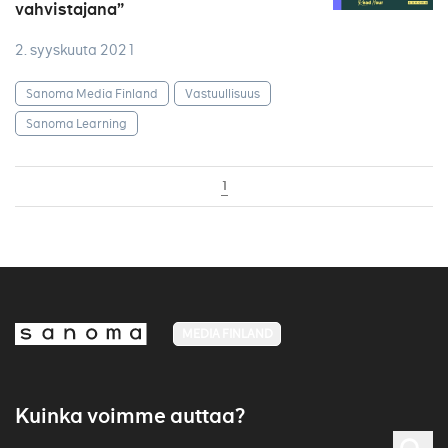
vahvistajana”
2. syyskuuta 2021
Sanoma Media Finland
Vastuullisuus
Sanoma Learning
1
MEDIA FINLAND
Kuinka voimme auttaa?