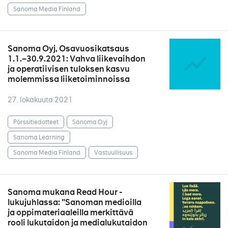
Sanoma Media Finland
Sanoma Oyj, Osavuosikatsaus
1.1.–30.9.2021: Vahva liikevaihdon
ja operatiivisen tuloksen kasvu
molemmissa liiketoiminnoissa
27. lokakuuta 2021
Pörssitiedotteet
Sanoma Oyj
Sanoma Learning
Sanoma Media Finland
Vastuullisuus
Sanoma mukana Read Hour -
lukujuhlassa: ”Sanoman medioilla
ja oppimateriaaleilla merkittävä
rooli lukutaidon ja medialukutaidon