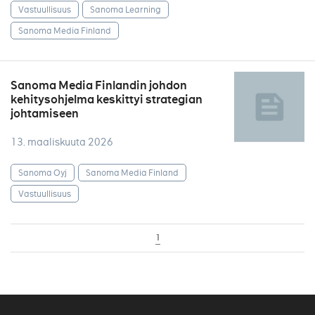
Vastuullisuus
Sanoma Learning
Sanoma Media Finland
Sanoma Media Finlandin johdon
kehitysohjelma keskittyi strategian
johtamiseen
13. maaliskuuta 2026
Sanoma Oyj
Sanoma Media Finland
Vastuullisuus
1