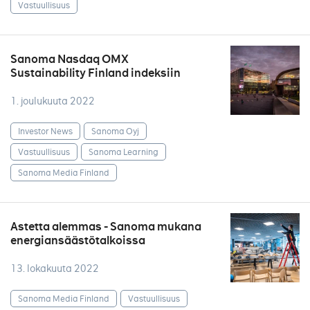
Vastuullisuus
Sanoma Nasdaq OMX
Sustainability Finland indeksiin
1. joulukuuta 2022
Investor News
Sanoma Oyj
Vastuullisuus
Sanoma Learning
Sanoma Media Finland
Astetta alemmas - Sanoma mukana
energiansäästötalkoissa
13. lokakuuta 2022
Sanoma Media Finland
Vastuullisuus