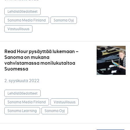
Lehdistötiedotteet
Sanoma Media Finland
Sanoma Oyj
Vastuullisuus
Read Hour pysäyttää lukemaan –
Sanoma on mukana
vahvistamassa monilukutaitoa
Suomessa
2. syyskuuta 2022
Lehdistötiedotteet
Sanoma Media Finland
Vastuullisuus
Sanoma Learning
Sanoma Oyj