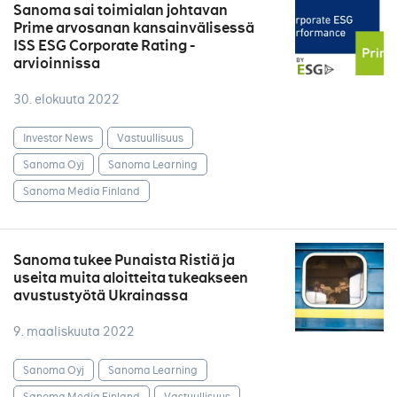
Sanoma sai toimialan johtavan
Prime arvosanan kansainvälisessä
ISS ESG Corporate Rating -
arvioinnissa
30. elokuuta 2022
Investor News
Vastuullisuus
Sanoma Oyj
Sanoma Learning
Sanoma Media Finland
Sanoma tukee Punaista Ristiä ja
useita muita aloitteita tukeakseen
avustustyötä Ukrainassa
9. maaliskuuta 2022
Sanoma Oyj
Sanoma Learning
Sanoma Media Finland
Vastuullisuus