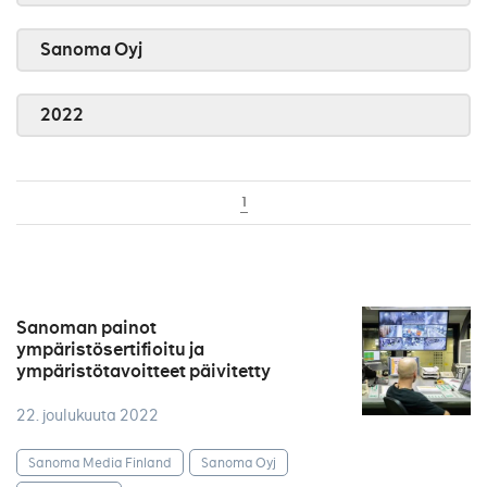
Sanoma Oyj
2022
1
Sanoman painot
ympäristösertifioitu ja
ympäristötavoitteet päivitetty
22. joulukuuta 2022
Sanoma Media Finland
Sanoma Oyj