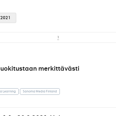
2021
1
uokitustaan merkittävästi
 Learning
Sanoma Media Finland