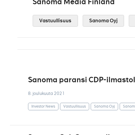
Sanoma Media Finland
Vastuullisuus
Sanoma Oyj
Sanoma paransi CDP-ilmastol
8. joulukuuta 2021
Investor News
Vastuullisuus
Sanoma Oyj
Sanoma