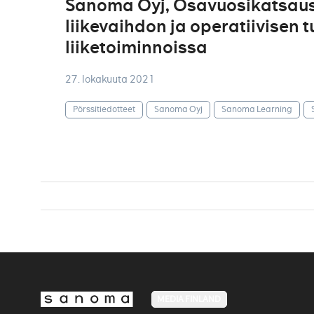
Sanoma Oyj, Osavuosikatsaus
liikevaihdon ja operatiivisen
liiketoiminnoissa
27. lokakuuta 2021
Pörssitiedotteet
Sanoma Oyj
Sanoma Learning
MEDIA FINLAND