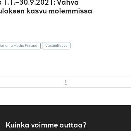
 1.1.–30.9.2021: Vahva
 tuloksen kasvu molemmissa
Sanoma Media Finland
Vastuullisuus
1
Kuinka voimme auttaa?